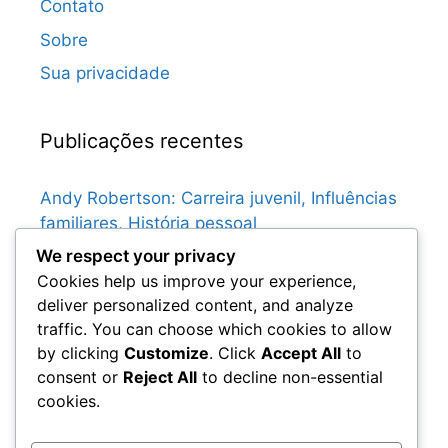
Contato
Sobre
Sua privacidade
Publicações recentes
Andy Robertson: Carreira juvenil, Influências
familiares, História pessoal
We respect your privacy
Graeme Souness: Primeira vida, Clubes de
Cookies help us improve your experience,
juventude, Influências familiares
deliver personalized content, and analyze
Gary McAllister: Momentos-chave no futebol
traffic. You can choose which cookies to allow
escocês, Conquistas do clube, Destaques
by clicking
Customize
. Click
Accept All
to
internacionais
consent or
Reject All
to decline non-essential
Gordon Strachan: Contribuições para a
cookies.
cultura do futebol escocês, Legado,