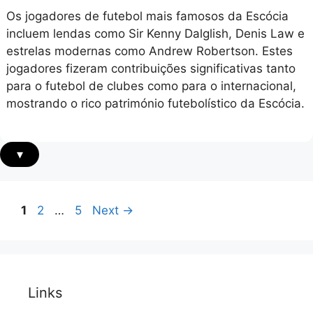
Os jogadores de futebol mais famosos da Escócia
incluem lendas como Sir Kenny Dalglish, Denis Law e
estrelas modernas como Andrew Robertson. Estes
jogadores fizeram contribuições significativas tanto
para o futebol de clubes como para o internacional,
mostrando o rico património futebolístico da Escócia.
▾
Page
Page
Page
1
2
…
5
Next
→
Links