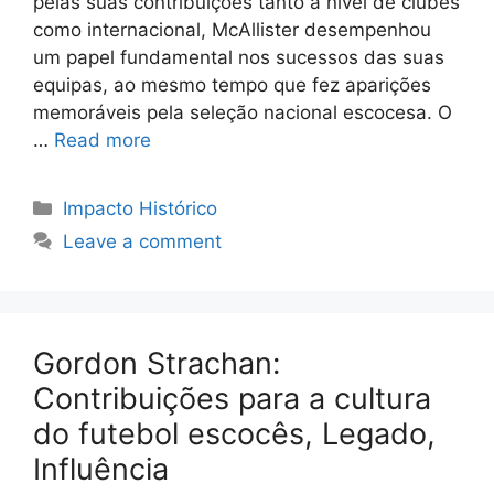
pelas suas contribuições tanto a nível de clubes
como internacional, McAllister desempenhou
um papel fundamental nos sucessos das suas
equipas, ao mesmo tempo que fez aparições
memoráveis pela seleção nacional escocesa. O
…
Read more
Categories
Impacto Histórico
Leave a comment
Gordon Strachan:
Contribuições para a cultura
do futebol escocês, Legado,
Influência