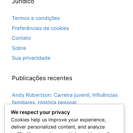
Jurídico
Termos e condições
Preferências de cookies
Contato
Sobre
Sua privacidade
Publicações recentes
Andy Robertson: Carreira juvenil, Influências
familiares, História pessoal
We respect your privacy
Graeme Souness: Primeira vida, Clubes de
Cookies help us improve your experience,
juventude, Influências familiares
deliver personalized content, and analyze
Gary McAllister: Momentos-chave no futebol