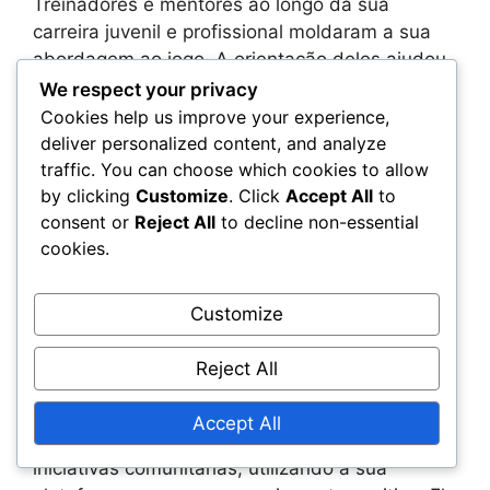
Treinadores e mentores ao longo da sua
carreira juvenil e profissional moldaram a sua
abordagem ao jogo. A orientação deles ajudou-
o a desenvolver-se não apenas como jogador,
We respect your privacy
mas também como líder dentro e fora de
Cookies help us improve your experience,
campo.
deliver personalized content, and analyze
traffic. You can choose which cookies to allow
by clicking
Customize
. Click
Accept All
to
Robertson frequentemente cita a importância
consent or
Reject All
to decline non-essential
de aprender com os outros e retribuir à
cookies.
comunidade, refletindo os valores incutidos
nele por essas figuras. O seu compromisso em
ajudar jovens jogadores espelha o apoio que
Customize
recebeu durante os seus anos formativos.
Reject All
Envolvimento comunitário
Accept All
Andy Robertson está ativamente envolvido em
iniciativas comunitárias, utilizando a sua