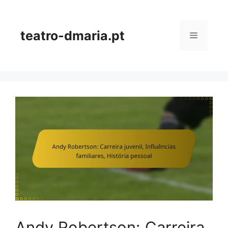
Skip
to
content
teatro-dmaria.pt
Menu
Andy Robertson: Carreira