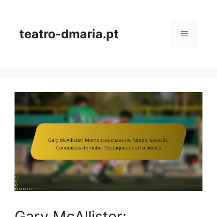
Skip
to
content
teatro-dmaria.pt
Menu
Gary McAllister: