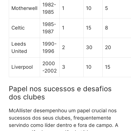
1982-
Motherwell
1
10
5
1985
1985-
Celtic
1
15
8
1987
Leeds
1990-
2
30
20
United
1996
2000
Liverpool
3
10
15
-2002
Papel nos sucessos e desafios
dos clubes
McAllister desempenhou um papel crucial nos
sucessos dos seus clubes, frequentemente
servindo como líder dentro e fora de campo. A