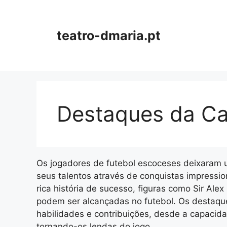
Skip
to
content
teatro-dmaria.pt
Destaques da Ca
Os jogadores de futebol escoceses deixaram 
seus talentos através de conquistas impress
rica história de sucesso, figuras como Sir Ale
podem ser alcançadas no futebol. Os destaque
habilidades e contribuições, desde a capacida
tornando-os lendas do jogo.