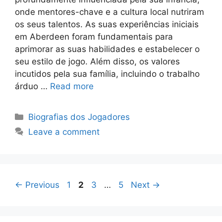
onde mentores-chave e a cultura local nutriram
os seus talentos. As suas experiências iniciais
em Aberdeen foram fundamentais para
aprimorar as suas habilidades e estabelecer o
seu estilo de jogo. Além disso, os valores
incutidos pela sua família, incluindo o trabalho
árduo …
Read more
Categories
Biografias dos Jogadores
Leave a comment
Page
Page
Page
Page
←
Previous
1
2
3
…
5
Next
→