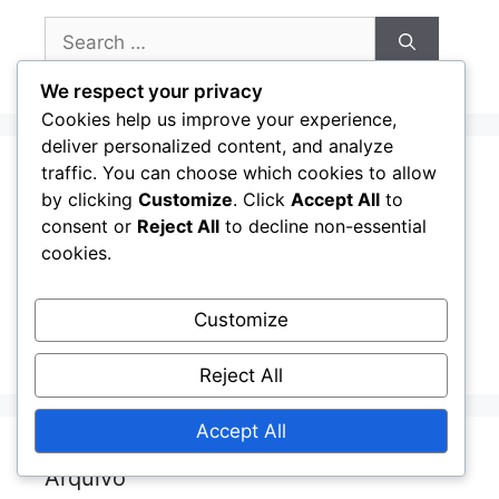
Search
for:
We respect your privacy
Cookies help us improve your experience,
deliver personalized content, and analyze
traffic. You can choose which cookies to allow
Categorias
by clicking
Customize
. Click
Accept All
to
consent or
Reject All
to decline non-essential
cookies.
Biografias dos Jogadores
Destaques da Carreira
Customize
Impacto Histórico
Reject All
Accept All
Arquivo