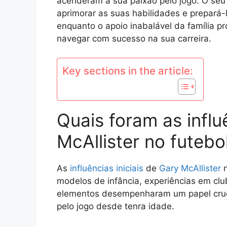
acenderam a sua paixão pelo jogo. O seu 
aprimorar as suas habilidades e prepará-l
enquanto o apoio inabalável da família p
navegar com sucesso na sua carreira.
Key sections in the article:
Quais foram as influ
McAllister no futebo
As
influências iniciais
de
Gary McAllister
n
modelos de infância, experiências em clu
elementos desempenharam um papel cruci
pelo jogo desde tenra idade.