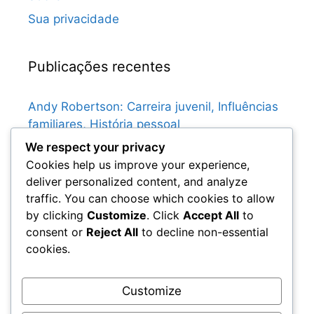
Sua privacidade
Publicações recentes
Andy Robertson: Carreira juvenil, Influências
familiares, História pessoal
We respect your privacy
Graeme Souness: Primeira vida, Clubes de
Cookies help us improve your experience,
juventude, Influências familiares
deliver personalized content, and analyze
Gary McAllister: Momentos-chave no futebol
traffic. You can choose which cookies to allow
escocês, Conquistas do clube, Destaques
by clicking
Customize
. Click
Accept All
to
internacionais
consent or
Reject All
to decline non-essential
Gordon Strachan: Contribuições para a
cookies.
cultura do futebol escocês, Legado,
Influência
Customize
Chris Sutton: Contribuições para a história do