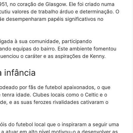
51, no coração de Glasgow. Ele foi criado numa
ncutiu valores de trabalho árduo e determinação. O
mãe desempenharam papéis significativos no
ligada à sua comunidade, participando
ando equipas do bairro. Este ambiente fomentou
luenciou o caráter e as aspirações de Kenny.
 infância
odeado por fãs de futebol apaixonados, o que
enra idade. Clubes locais como o Celtic e o
, e as suas ferozes rivalidades cativaram o
róis do futebol local que o inspiraram a seguir uma
 a atuar em alto nível motivou-o a desenvolver as