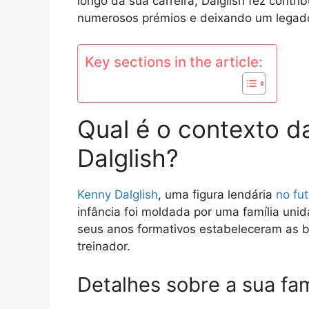
longo da sua carreira, Dalglish fez contri
numerosos prémios e deixando um legado
Key sections in the article:
Qual é o contexto d
Dalglish?
Kenny Dalglish
, uma figura lendária
no fu
infância foi moldada por uma família unida
seus anos formativos estabeleceram as ba
treinador.
Detalhes sobre a sua fa