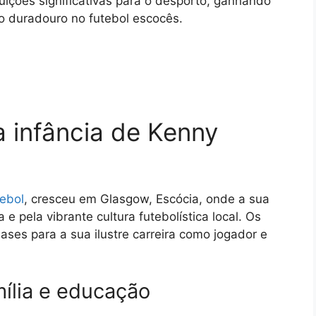
buições significativas para o desporto, ganhando
 duradouro no futebol escocês.
a infância de Kenny
tebol
, cresceu em Glasgow, Escócia, onde a sua
 e pela vibrante cultura futebolística local. Os
ses para a sua ilustre carreira como jogador e
mília e educação