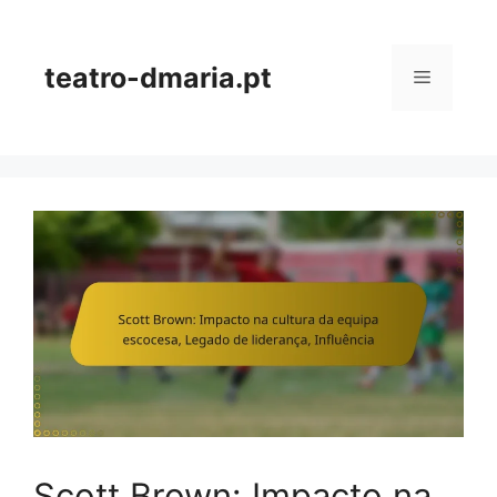
Skip
to
content
teatro-dmaria.pt
Menu
Scott Brown: Impacto na