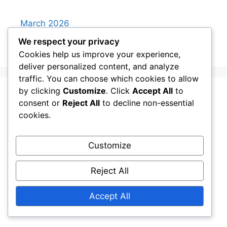
March 2026
February 2026
We respect your privacy
Cookies help us improve your experience,
deliver personalized content, and analyze
traffic. You can choose which cookies to allow
by clicking
Customize
. Click
Accept All
to
consent or
Reject All
to decline non-essential
Jurídico
cookies.
Termos e condições
Customize
Preferências de cookies
Contato
Reject All
Sobre
Accept All
Sua privacidade